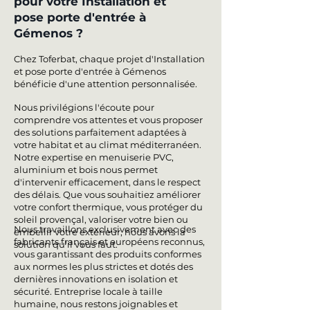
pour votre Installation et
pose porte d'entrée à
Gémenos ?
Chez Toferbat, chaque projet d'Installation
et pose porte d'entrée à Gémenos
bénéficie d'une attention personnalisée.
Nous privilégions l'écoute pour
comprendre vos attentes et vous proposer
des solutions parfaitement adaptées à
votre habitat et au climat méditerranéen.
Notre expertise en menuiserie PVC,
aluminium et bois nous permet
d'intervenir efficacement, dans le respect
des délais. Que vous souhaitiez améliorer
votre confort thermique, vous protéger du
soleil provençal, valoriser votre bien ou
Nous travaillons exclusivement avec des
embellir votre extérieur, nous avons la
fabricants français et européens reconnus,
solution qu'il vous faut.
vous garantissant des produits conformes
aux normes les plus strictes et dotés des
dernières innovations en isolation et
sécurité. Entreprise locale à taille
humaine, nous restons joignables et