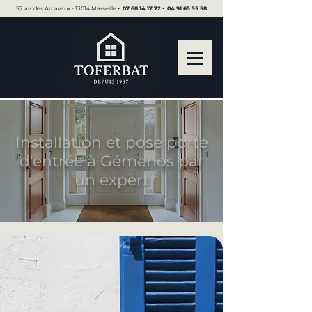
52 av. des Arnavaux - 13014 Marseille ▪︎
07 68 14 17 72
▪︎
04 91 65 55 58
Installation et pose porte
d'entrée à Gémenos par
un expert