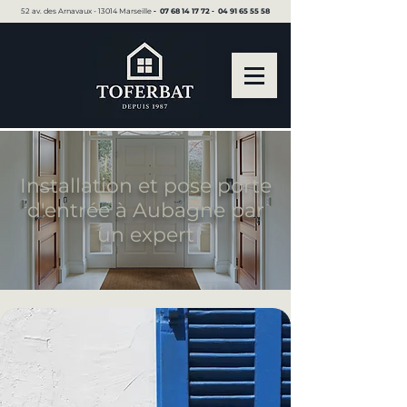
52 av. des Arnavaux - 13014 Marseille ▪︎
07 68 14 17 72
▪︎
04 91 65 55 58
Installation et pose porte
d'entrée à Aubagne par
un expert