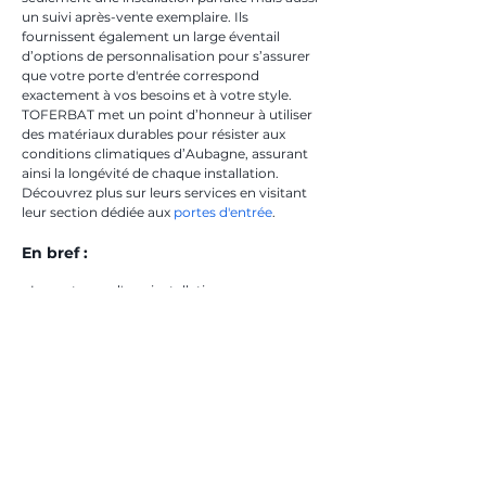
un suivi après-vente exemplaire. Ils 
fournissent également un large éventail 
d’options de personnalisation pour s’assurer 
que votre porte d'entrée correspond 
exactement à vos besoins et à votre style. 
TOFERBAT met un point d’honneur à utiliser 
des matériaux durables pour résister aux 
conditions climatiques d’Aubagne, assurant 
ainsi la longévité de chaque installation. 
Découvrez plus sur leurs services en visitant 
leur section dédiée aux 
portes d'entrée
.
En bref :
- Importance d'une installation 
professionnelle.
- Choix de matériaux adaptés au climat 
d’Aubagne.
- TOFERBAT, expert local recommandé.
- Sécurité et esthétique, des priorités 
essentielles.
- Suivi et personnalisation garantis par 
TOFERBAT.