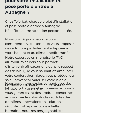
pour votre Installation et
pose porte d'entrée à
Aubagne ?
Chez Toferbat, chaque projet d'Installation
et pose porte d'entrée à Aubagne
bénéficie d'une attention personnalisée.
Nous privilégions l'écoute pour
comprendre vos attentes et vous proposer
des solutions parfaitement adaptées à
votre habitat et au climat méditerranéen.
Notre expertise en menuiserie PVC,
aluminium et bois nous permet
d'intervenir efficacement, dans le respect
des délais. Que vous souhaitiez améliorer
votre confort thermique, vous protéger du
soleil provençal, valoriser votre bien ou
Nous travaillons exclusivement avec des
embellir votre extérieur, nous avons la
fabricants français et européens reconnus,
solution qu'il vous faut.
vous garantissant des produits conformes
aux normes les plus strictes et dotés des
dernières innovations en isolation et
sécurité. Entreprise locale à taille
humaine, nous restons joignables et