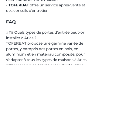
- 
TOFERBAT
 offre un service après-vente et 
des conseils d'entretien.
FAQ
### Quels types de portes d'entrée peut-on 
installer à Arles ?
TOFERBAT propose une gamme variée de 
portes, y compris des portes en bois, en 
aluminium et en matériau composite, pour 
s'adapter à tous les types de maisons à Arles.
### Combien de temps prend l'installation 
d'une porte d'entrée à Arles ?
Le temps nécessaire pour l'installation peut 
varier en fonction des spécificités du projet, 
mais TOFERBAT s'engage à réaliser des 
installations efficaces tout en respectant les 
délais convenus.
### Est-ce que TOFERBAT offre des garanties 
sur les portes installées à Arles ?
Oui, TOFERBAT offre des garanties sur toutes 
les portes installées, assurant la tranquillité 
d'esprit des clients concernant la durabilité et 
le fonctionnement de leur porte.