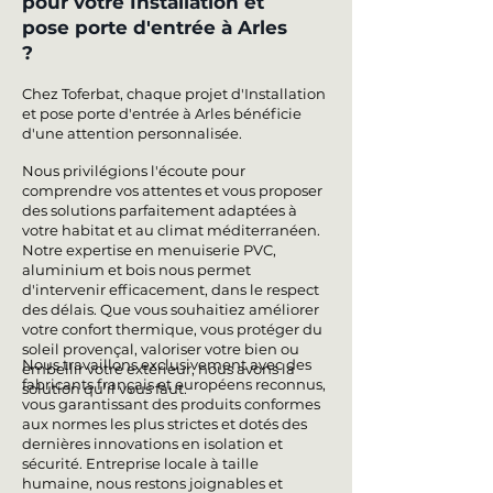
pour votre Installation et
pose porte d'entrée à Arles
?
Chez Toferbat, chaque projet d'Installation
et pose porte d'entrée à Arles bénéficie
d'une attention personnalisée.
Nous privilégions l'écoute pour
comprendre vos attentes et vous proposer
des solutions parfaitement adaptées à
votre habitat et au climat méditerranéen.
Notre expertise en menuiserie PVC,
aluminium et bois nous permet
d'intervenir efficacement, dans le respect
des délais. Que vous souhaitiez améliorer
votre confort thermique, vous protéger du
soleil provençal, valoriser votre bien ou
Nous travaillons exclusivement avec des
embellir votre extérieur, nous avons la
fabricants français et européens reconnus,
solution qu'il vous faut.
vous garantissant des produits conformes
aux normes les plus strictes et dotés des
dernières innovations en isolation et
sécurité. Entreprise locale à taille
humaine, nous restons joignables et