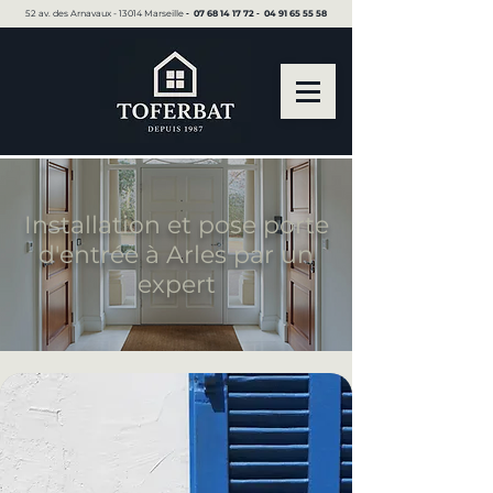
52 av. des Arnavaux - 13014 Marseille ▪︎
07 68 14 17 72
▪︎
04 91 65 55 58
Installation et pose porte
d'entrée à Arles par un
expert