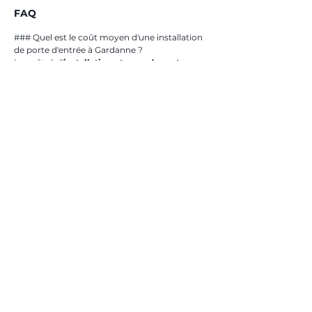
FAQ
### Quel est le coût moyen d'une installation 
de porte d'entrée à Gardanne ?
Le coût de l'
installation et pose de porte 
d'entrée à Gardanne
 dépend de plusieurs 
facteurs, notamment le type de porte choisi 
et la complexité de l'installation. 
TOFERBAT
propose des devis sur mesure pour s'assurer 
que vous obtenez un service de qualité à un 
prix compétitif.
### Combien de temps faut-il pour installer 
une porte d'entrée à Gardanne ?
Le temps nécessaire pour l'
installation et 
pose de porte d'entrée à Gardanne
 varie en 
fonction des spécificités de chaque projet. En 
général, une installation peut prendre de 
quelques heures à une journée entière. 
TOFERBAT
 s'engage à respecter vos délais 
tout en garantissant un travail impeccable.
### Quels sont les avantages 
supplémentaires d'une porte bien installée ?
Une porte d'entrée bien installée contribue à 
l'isolation thermique de votre maison, 