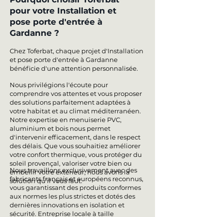
pour votre Installation et
pose porte d'entrée à
Gardanne ?
Chez Toferbat, chaque projet d'Installation
et pose porte d'entrée à Gardanne
bénéficie d'une attention personnalisée.
Nous privilégions l'écoute pour
comprendre vos attentes et vous proposer
des solutions parfaitement adaptées à
votre habitat et au climat méditerranéen.
Notre expertise en menuiserie PVC,
aluminium et bois nous permet
d'intervenir efficacement, dans le respect
des délais. Que vous souhaitiez améliorer
votre confort thermique, vous protéger du
soleil provençal, valoriser votre bien ou
Nous travaillons exclusivement avec des
embellir votre extérieur, nous avons la
fabricants français et européens reconnus,
solution qu'il vous faut.
vous garantissant des produits conformes
aux normes les plus strictes et dotés des
dernières innovations en isolation et
sécurité. Entreprise locale à taille