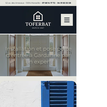
52 av. des Arnavaux - 13014 Marseille ▪︎
07 68 14 17 72
▪︎
04 91 65 55 58
Installation et pose porte
d'entrée à Gardanne par
un expert