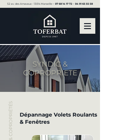
52 av. des Arnavaux - 13014 Marseille ▪︎
07 68 14 17 72
▪︎
04 91 65 55 58
SYNDIC &
COPROPRIETE
SYNDIC & COPROPRIÉTÉS
Dépannage Volets Roulants
& Fenêtres