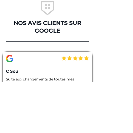
NOS AVIS CLIENTS SUR
GOOGLE
C Sou
Suite aux changements de toutes mes 
fenêtres et vérandas de ma villa, j'ai fait appel à 
TOFERBAT, agréablement surpris par le 
professionnalisme et la rapidité d'exécution de 
cette entreprise💪, et ceci de notre premier 
entretien téléphonique pour le devis jusqu'à la 
fin des travaux. Tout à été fait dans les règles 
de l'art, l'équipe intervenante était discrète et 
avenante, chacun avait sa tâche à accomplir, 
chantier nettoyé et laisser dans un état 