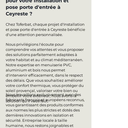
pour votre Installation et
pose porte d'entrée à
Ceyreste ?
Chez Toferbat, chaque projet d'Installation
et pose porte d'entrée à Ceyreste bénéficie
d'une attention personnalisée.
Nous privilégions l'écoute pour
comprendre vos attentes et vous proposer
des solutions parfaitement adaptées à
votre habitat et au climat méditerranéen.
Notre expertise en menuiserie PVC,
aluminium et bois nous permet
d'intervenir efficacement, dans le respect
des délais. Que vous souhaitiez améliorer
votre confort thermique, vous protéger du
soleil provençal, valoriser votre bien ou
Nous travaillons exclusivement avec des
embellir votre extérieur, nous avons la
fabricants français et européens reconnus,
solution qu'il vous faut.
vous garantissant des produits conformes
aux normes les plus strictes et dotés des
dernières innovations en isolation et
sécurité. Entreprise locale à taille
humaine, nous restons joignables et