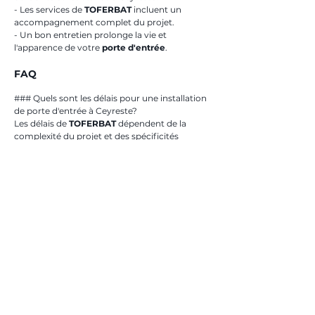
- Les services de 
TOFERBAT
 incluent un 
accompagnement complet du projet.
- Un bon entretien prolonge la vie et 
l'apparence de votre 
porte d'entrée
.
FAQ
### Quels sont les délais pour une installation 
de porte d'entrée à Ceyreste?
Les délais de 
TOFERBAT
 dépendent de la 
complexité du projet et des spécificités 
demandées. En général, l'installation est 
rapide une fois la commande passée.
### Pourquoi choisir TOFERBAT plutôt 
qu'une autre entreprise?
TOFERBAT
 offre une expertise locale 
combinée à une qualité de service inégalée, 
garantissant une 
installation et pose de 
porte d'entrée à Ceyreste
 parfaite et durable.
### Quel impact a le climat de Ceyreste sur le 
choix d'une porte d'entrée?
Le climat méditerranéen de 
Ceyreste
influence le choix des matériaux, favorisant 
des solutions résistantes aux températures 
élevées et à l'humidité, ce que 
TOFERBAT