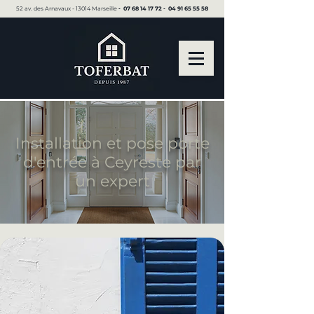
52 av. des Arnavaux - 13014 Marseille ▪︎
07 68 14 17 72
▪︎
04 91 65 55 58
Installation et pose porte
d'entrée à Ceyreste par
un expert