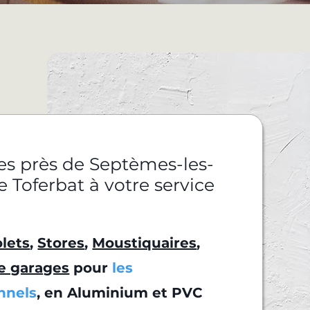
res près de Septèmes-les-
e Toferbat à votre service
lets
,
Stores
,
Moustiquaires
,
e garages
pour
les
onnels
, en Aluminium et PVC