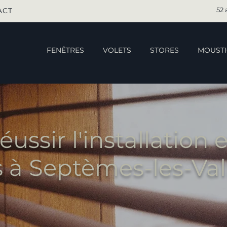
52 
ACT
FENÊTRES
VOLETS
STORES
MOUSTI
ssir l'installation e
s à Septèmes-les-Val