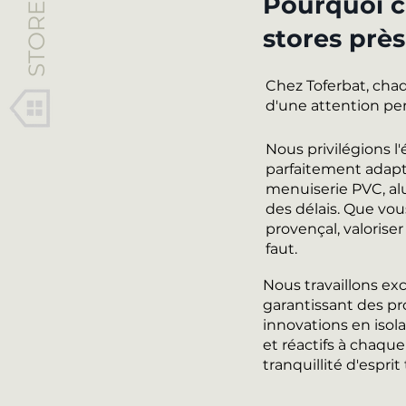
STORES
Pourquoi ch
stores prè
Chez Toferbat, chaq
d'une attention pe
Nous privilégions 
parfaitement adapt
menuiserie PVC, al
des délais. Que vou
provençal, valoriser
faut.
Nous travaillons ex
garantissant des pr
innovations en isola
et réactifs à chaqu
tranquillité d'esprit 