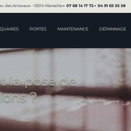
av. des Arnavaux - 13014 Marseille ▪︎
07 68 14 17 72
▪︎
04 91 65 55 58
QUAIRES
PORTES
MAINTENANCE
DÉPANNAGE
t la pose de
lons ?