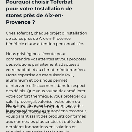
Pourquoi choisir Toferbat
pour votre Installation de
stores près de Aix-en-
Provence ?
Chez Toferbat, chaque projet d'Installation
de stores près de Aix-en-Provence
bénéficie d'une attention personnalisée.
Nous privilégions l'écoute pour
comprendre vos attentes et vous proposer
des solutions parfaitement adaptées à
votre habitat et au climat méditerranéen.
Notre expertise en menuiserie PVC,
aluminium et bois nous permet
d'intervenir efficacement, dans le respect
des délais. Que vous souhaitiez améliorer
votre confort thermique, vous protéger du
soleil provençal, valoriser votre bien ou
Nous travaillons exclusivement avec des
embellir votre extérieur, nous avons la
fabricants français et européens reconnus,
solution qu'il vous faut.
vous garantissant des produits conformes
aux normes les plus strictes et dotés des
dernières innovations en isolation et