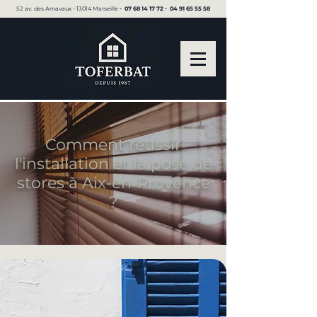
52 av. des Arnavaux - 13014 Marseille ▪︎
07 68 14 17 72
▪︎
04 91 65 55 58
Comment réussir
l'installation et la pose de
stores à Aix-en-Provence
?