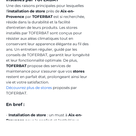
Une des raisons principales pour lesquelles 
l'
installation de store
 près de 
Aix-en-
Provence
 par 
TOFERBAT
 est si recherchée, 
réside dans la durabilité et la facilité 
d'entretien de leurs produits. Les stores 
installés par TOFERBAT sont conçus pour 
résister aux aléas climatiques tout en 
conservant leur apparence élégante au fil des 
ans. Un entretien régulier, guidé par les 
conseils de TOFERBAT, garantit leur longévité 
et leur fonctionnalité optimale. De plus, 
TOFERBAT
 propose des services de 
maintenance pour s'assurer que vos 
stores
restent en parfait état, prolongeant ainsi leur 
vie et votre satisfaction.
Découvrez plus de stores
 proposés par 
TOFERBAT.
En bref :
- 
Installation de store
 : un must à 
Aix-en-
Provence
 pour le confort et l'esthétique.
- 
TOFERBAT
 propose une expertise inégalée 
et des matériaux de haute qualité.