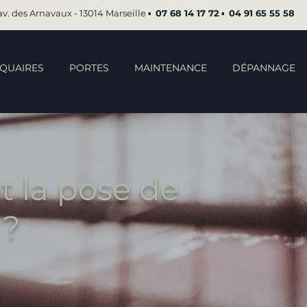
av. des Arnavaux - 13014 Marseille ▪︎
07 68 14 17 72
▪︎
04 91 65 55 58
QUAIRES
PORTES
MAINTENANCE
DÉPANNAGE
t la pose de
 ?