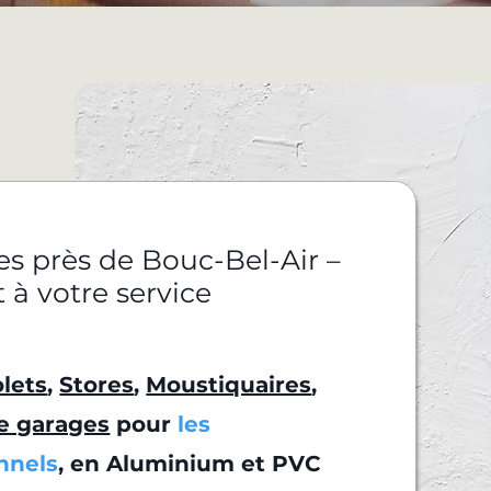
res près de Bouc-Bel-Air –
t à votre service
lets
,
Stores
,
Moustiquaires
,
e garages
pour
les
onnels
, en Aluminium et PVC