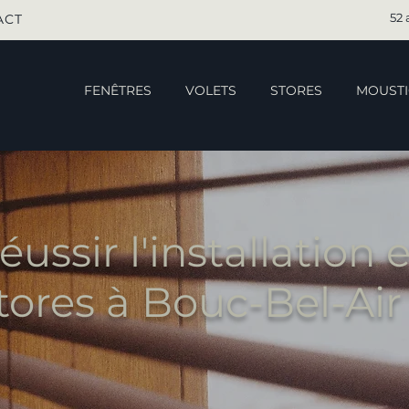
52 
ACT
FENÊTRES
VOLETS
STORES
MOUSTI
ssir l'installation e
tores à Bouc-Bel-Air