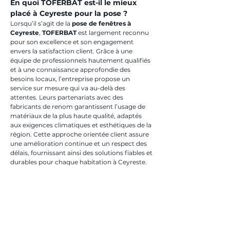
En quoi TOFERBAT est-il le mieux 
placé à Ceyreste pour la pose ?
Lorsqu’il s’agit de la 
pose de fenêtres à 
Ceyreste
, 
TOFERBAT
 est largement reconnu 
pour son excellence et son engagement 
envers la satisfaction client. Grâce à une 
équipe de professionnels hautement qualifiés 
et à une connaissance approfondie des 
besoins locaux, l’entreprise propose un 
service sur mesure qui va au-delà des 
attentes. Leurs partenariats avec des 
fabricants de renom garantissent l’usage de 
matériaux de la plus haute qualité, adaptés 
aux exigences climatiques et esthétiques de la 
région. Cette approche orientée client assure 
une amélioration continue et un respect des 
délais, fournissant ainsi des solutions fiables et 
durables pour chaque habitation à Ceyreste.
Foire aux questions
### Quelles sont les garanties offertes pour la 
pose de fenêtres à Ceyreste par TOFERBAT ?
TOFERBAT
 offre des garanties complètes 
couvrant à la fois la main-d'œuvre et les 