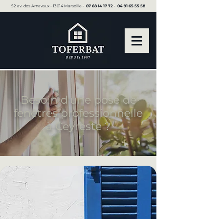
52 av. des Arnavaux - 13014 Marseille ▪︎
07 68 14 17 72
▪︎
04 91 65 55 58
Besoin d'une pose de
fenêtres professionnelle
à Ceyreste ?