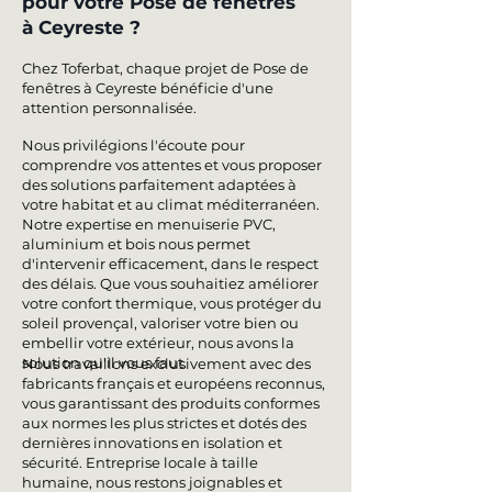
pour votre Pose de fenêtres
à Ceyreste ?
Chez Toferbat, chaque projet de Pose de
fenêtres à Ceyreste bénéficie d'une
attention personnalisée.
Nous privilégions l'écoute pour
comprendre vos attentes et vous proposer
des solutions parfaitement adaptées à
votre habitat et au climat méditerranéen.
Notre expertise en menuiserie PVC,
aluminium et bois nous permet
d'intervenir efficacement, dans le respect
des délais. Que vous souhaitiez améliorer
votre confort thermique, vous protéger du
soleil provençal, valoriser votre bien ou
embellir votre extérieur, nous avons la
solution qu'il vous faut.
Nous travaillons exclusivement avec des
fabricants français et européens reconnus,
vous garantissant des produits conformes
aux normes les plus strictes et dotés des
dernières innovations en isolation et
sécurité. Entreprise locale à taille
humaine, nous restons joignables et