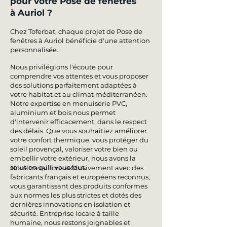
pour votre Pose de fenêtres
à Auriol ?
Chez Toferbat, chaque projet de Pose de
fenêtres à Auriol bénéficie d'une attention
personnalisée.
Nous privilégions l'écoute pour
comprendre vos attentes et vous proposer
des solutions parfaitement adaptées à
votre habitat et au climat méditerranéen.
Notre expertise en menuiserie PVC,
aluminium et bois nous permet
d'intervenir efficacement, dans le respect
des délais. Que vous souhaitiez améliorer
votre confort thermique, vous protéger du
soleil provençal, valoriser votre bien ou
embellir votre extérieur, nous avons la
solution qu'il vous faut.
Nous travaillons exclusivement avec des
fabricants français et européens reconnus,
vous garantissant des produits conformes
aux normes les plus strictes et dotés des
dernières innovations en isolation et
sécurité. Entreprise locale à taille
humaine, nous restons joignables et