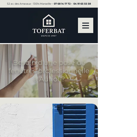
52 av. des Arnavaux - 13014 Marseille ▪︎
07 68 14 17 72
▪︎
04 91 65 55 58
Besoin d'une pose de
fenêtres professionnelle
à Auriol ?