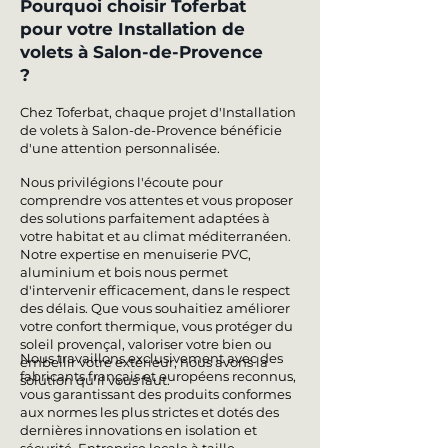
Pourquoi choisir Toferbat
pour votre Installation de
volets à Salon-de-Provence
?
Chez Toferbat, chaque projet d'Installation
de volets à Salon-de-Provence bénéficie
d'une attention personnalisée.
Nous privilégions l'écoute pour
comprendre vos attentes et vous proposer
des solutions parfaitement adaptées à
votre habitat et au climat méditerranéen.
Notre expertise en menuiserie PVC,
aluminium et bois nous permet
d'intervenir efficacement, dans le respect
des délais. Que vous souhaitiez améliorer
votre confort thermique, vous protéger du
soleil provençal, valoriser votre bien ou
Nous travaillons exclusivement avec des
embellir votre extérieur, nous avons la
fabricants français et européens reconnus,
solution qu'il vous faut.
vous garantissant des produits conformes
aux normes les plus strictes et dotés des
dernières innovations en isolation et