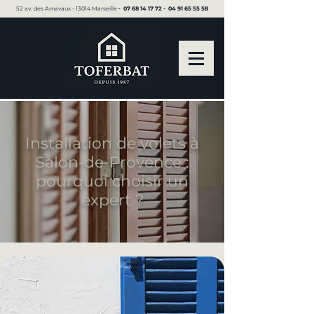
52 av. des Arnavaux - 13014 Marseille ▪︎
07 68 14 17 72
▪︎
04 91 65 55 58
Installation de volets à
Salon-de-Provence :
pourquoi choisir un
expert ?