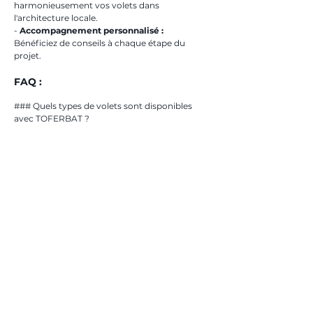
harmonieusement vos volets dans 
l'architecture locale.
- 
Accompagnement personnalisé :
Bénéficiez de conseils à chaque étape du 
projet.
FAQ :
### Quels types de volets sont disponibles 
avec TOFERBAT ?
TOFERBAT offre une large gamme de 
volets
incluant des volets battants, roulants, et 
coulissants pour répondre à chaque besoin et 
style.
### Comment entretenir mes volets installés 
à Salon-de-Provence ?
L'entretien régulier de vos 
volets à Salon-de-
Provence
 implique un nettoyage doux et une 
vérification annuelle par un professionnel 
pour garantir leur longévité.
### L'installation de volets est-elle éligible à 
des aides financières ?
Certaines installations de 
volets
 peuvent 
bénéficier d'aides, notamment si elles 
contribuent à l'efficacité énergétique de votre 