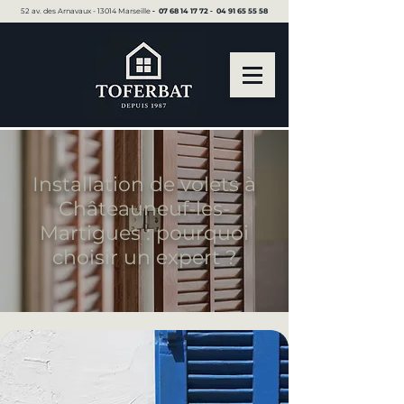
52 av. des Arnavaux - 13014 Marseille ▪︎
07 68 14 17 72
▪︎
04 91 65 55 58
Installation de volets à
Châteauneuf-les-
Martigues : pourquoi
choisir un expert ?