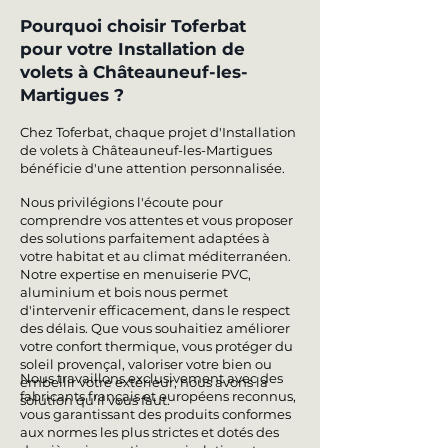
Pourquoi choisir Toferbat
pour votre Installation de
volets à Châteauneuf-les-
Martigues ?
Chez Toferbat, chaque projet d'Installation
de volets à Châteauneuf-les-Martigues
bénéficie d'une attention personnalisée.
Nous privilégions l'écoute pour
comprendre vos attentes et vous proposer
des solutions parfaitement adaptées à
votre habitat et au climat méditerranéen.
Notre expertise en menuiserie PVC,
aluminium et bois nous permet
d'intervenir efficacement, dans le respect
des délais. Que vous souhaitiez améliorer
votre confort thermique, vous protéger du
soleil provençal, valoriser votre bien ou
Nous travaillons exclusivement avec des
embellir votre extérieur, nous avons la
fabricants français et européens reconnus,
solution qu'il vous faut.
vous garantissant des produits conformes
aux normes les plus strictes et dotés des