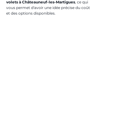
volets à Châteauneuf-les-Martigues
, ce qui 
vous permet d'avoir une idée précise du coût 
et des options disponibles.
À retenir
- L’
installation de volets à Châteauneuf-les-
Martigues
 apporte esthétique et protection.
- 
Toferbat
 est le prestataire privilégié pour une 
installation professionnelle.
- Choisir le bon type de 
volets
 est essentiel 
pour un rendement optimal.
- Un entretien régulier assure la longévité des 
installations.
- Des options variées et personnalisées sont 
disponibles chez 
Toferbat
.
En bref :
- L’
installation de volets à Châteauneuf-les-
Martigues
 améliore l'esthétique et la 
sécurisation de votre maison.
- 
Toferbat
 propose des forfaits personnalisés 
avec garantie de qualité.
- Les volets roulants et battants sont idéaux 