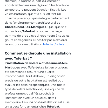
thermique optimale, particulièrement 
appréciable dans une région où les écarts de 
température peuvent être significatifs. Les 
volets battants, quant à eux, offrent un 
charme provençal qui s'intègre parfaitement 
dans l’environnement architectural de 
Châteauneuf-les-Martigues
. Quel que soit 
votre choix, 
Toferbat
 propose une large 
gamme de produits qui répondent à tous les 
goûts et exigences. N’hésitez pas à explorer 
leurs options en détail sur 
Toferbat/volets
.
Comment se déroule une installation 
avec Toferbat ?
L’
installation de volets à Châteauneuf-les-
Martigues
 avec 
Toferbat
 se fait en plusieurs 
étapes visant à assurer une qualité 
irréprochable. Tout d'abord, un diagnostic 
précis de votre habitation est réalisé pour 
évaluer les besoins spécifiques. Une fois le 
type de 
volets
 sélectionné, une équipe de 
professionnels qualifiés procède à 
l’installation avec un souci du détail 
exemplaire. Le suivi post-installation est aussi 
un aspect fondamental chez 
Toferbat
, 