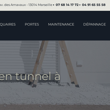
av. des Arnavaux - 13014 Marseille ▪︎
07 68 14 17 72
▪︎
04 91 65 55 58
QUAIRES
PORTES
MAINTENANCE
DÉPANNAGE
en tunnel à