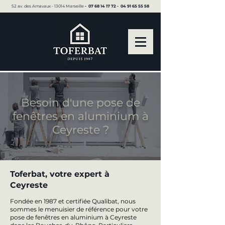
52 av. des Arnavaux - 13014 Marseille ▪︎
07 68 14 17 72
▪︎
04 91 65 55 58
Besoin d'une pose de
fenêtres en aluminium à
Ceyreste ?
Toferbat, votre expert à
Ceyreste
Fondée en 1987 et certifiée Qualibat, nous
sommes le menuisier de référence pour votre
pose de fenêtres en aluminium à Ceyreste