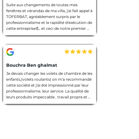
Suite aux changements de toutes mes 
fenêtres et vérandas de ma villa, j'ai fait appel à 
TOFERBAT, agréablement surpris par le 
professionnalisme et la rapidité d'exécution de 
cette entreprise💪, et ceci de notre premier 
entretien téléphonique pour le devis jusqu'à la 
fin des travaux. Tout à été fait dans les règles 
de l'art, l'équipe intervenante était discrète et 
avenante, chacun avait sa tâche à accomplir, 
chantier nettoyé et laisser dans un état 
impeccable 🙏. Que dire de plus ! Je vous 
Bouchra Ben ghalmat
souhaite une bonne continuation, et je vous ai 
Je devais changer les volets de chambre de les 
vivement recommandé à des amies qui 
enfants,(volets roulants) on m'a recommandé 
prendront contact avec vous prochainement, 
cette société et j'ai été impressionné par leur 
et pour vos futurs clients, un conseil : allez les 
professionnalisme, leur service. La qualité de 
yeux fermés 🫣, merci encore TOFERBAT 👍
leurs produits impeccable , travail propre et 
employés sympathiques, compétents, 
d'ailleurs j'ai beaucoup appréci leur discrétion.

Prestation de qualité!

Une entreprise sérieuse que je recommande 
vivement!

Merci encore pour votre travail!
Gaétan B