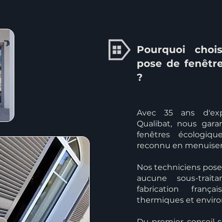
Pourquoi chois
pose de fenêtr
?
Avec 35 ans d'exp
Qualibat, nous gar
fenêtres écologiqu
reconnu en menuiser
Nos techniciens poseu
aucune sous-trait
fabrication fran
thermiques et envir
Du premier conseil s