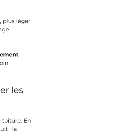
, plus léger, 
age 
ement 
oin, 
er les 
toiture. En 
t : la 