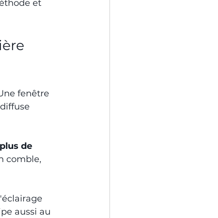
éthode et 
ière 
 Une fenêtre 
diffuse 
plus de 
n comble, 
'éclairage 
ipe aussi au 