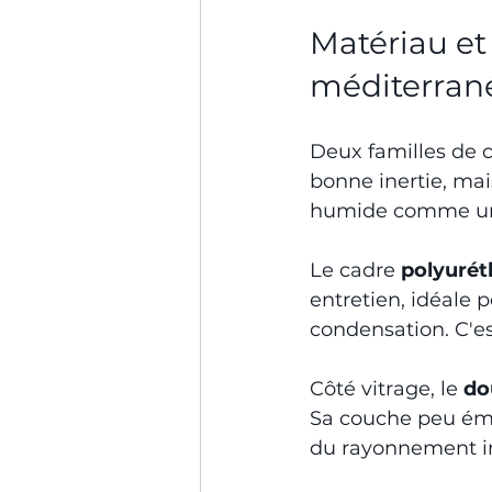
Matériau et
méditerran
Deux familles de c
bonne inertie, ma
humide comme une
Le cadre 
polyurét
entretien, idéale 
condensation. C'e
Côté vitrage, le 
do
Sa couche peu émis
du rayonnement inf