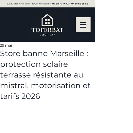
52 av. des Arnavaux - 13014 Marseille ▪︎
07 68 14 17 72
▪︎
04 91 65 55 58
29 mai
Store banne Marseille :
protection solaire
terrasse résistante au
mistral, motorisation et
tarifs 2026