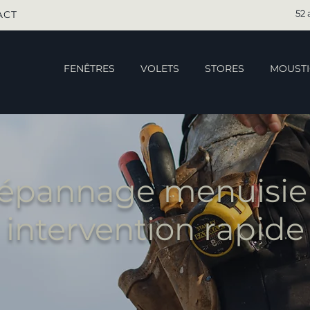
52 
ACT
FENÊTRES
VOLETS
STORES
MOUSTI
épannage menuisier 
intervention rapide