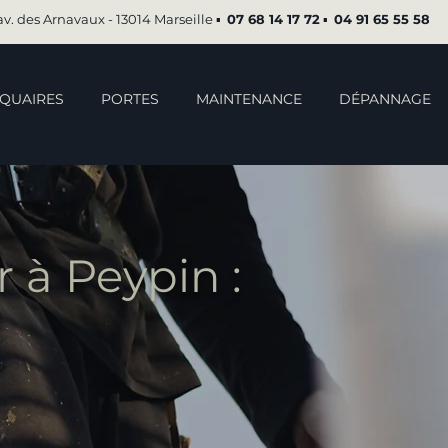
av. des Arnavaux - 13014 Marseille ▪︎
07 68 14 17 72
▪︎
04 91 65 55 58
QUAIRES
PORTES
MAINTENANCE
DÉPANNAGE
à Peypin :