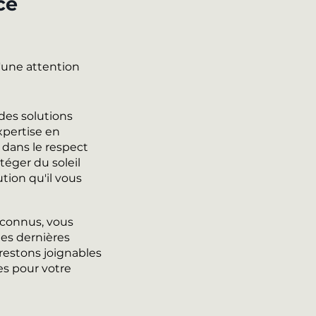
ce
'une attention
des solutions
xpertise en
 dans le respect
téger du soleil
ution qu'il vous
econnus, vous
des dernières
 restons joignables
es pour votre