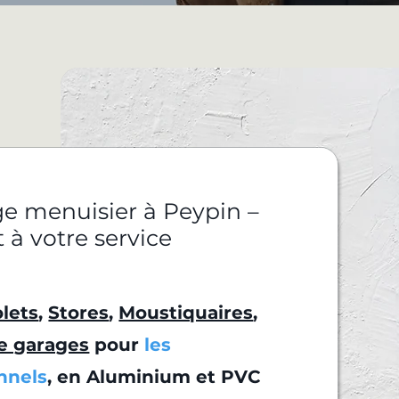
 menuisier à Peypin –
t à votre service
lets
,
Stores
,
Moustiquaires
,
e garages
pour
les
onnels
, en Aluminium et PVC