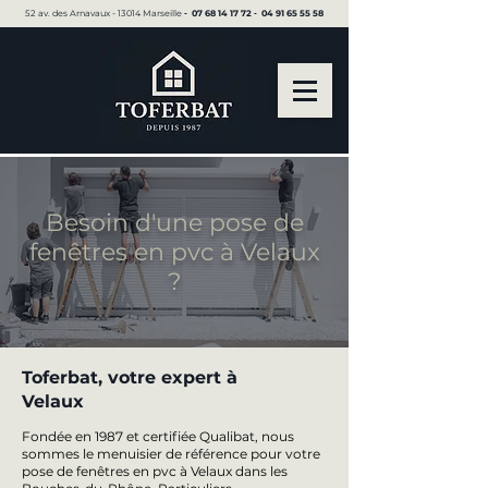
52 av. des Arnavaux - 13014 Marseille ▪︎
07 68 14 17 72
▪︎
04 91 65 55 58
Besoin d'une pose de
fenêtres en pvc à Velaux
?
Toferbat, votre expert à
Velaux
Fondée en 1987 et certifiée Qualibat, nous
sommes le menuisier de référence pour votre
pose de fenêtres en pvc à Velaux dans les