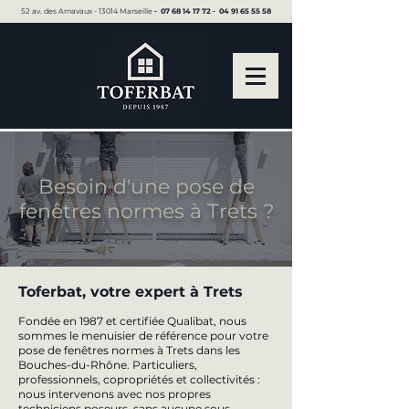
52 av. des Arnavaux - 13014 Marseille ▪︎
07 68 14 17 72
▪︎
04 91 65 55 58
Besoin d'une pose de
fenêtres normes à Trets ?
Toferbat, votre expert à Trets
Fondée en 1987 et certifiée Qualibat, nous
sommes le menuisier de référence pour votre
pose de fenêtres normes à Trets dans les
Bouches-du-Rhône. Particuliers,
professionnels, copropriétés et collectivités :
nous intervenons avec nos propres
techniciens poseurs, sans aucune sous-