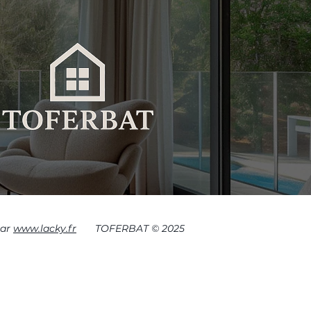
par
www.lacky.fr
TOFERBAT © 2025