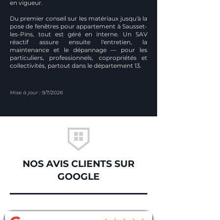
en vigueur.
Du premier conseil sur les matériaux jusqu'à la
pose de fenêtres pour appartement à Sausset-
les-Pins, tout est géré en interne. Un SAV
réactif assure ensuite l'entretien, la
maintenance et le dépannage — pour les
particuliers, professionnels, copropriétés et
collectivités, partout dans le département 13.
Mise à jour : 9/7/2026
NOS AVIS CLIENTS SUR
GOOGLE