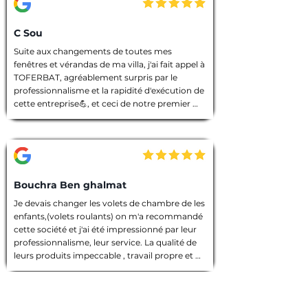
C Sou
Suite aux changements de toutes mes 
fenêtres et vérandas de ma villa, j'ai fait appel à 
TOFERBAT, agréablement surpris par le 
professionnalisme et la rapidité d'exécution de 
cette entreprise💪, et ceci de notre premier 
entretien téléphonique pour le devis jusqu'à la 
fin des travaux. Tout à été fait dans les règles 
de l'art, l'équipe intervenante était discrète et 
avenante, chacun avait sa tâche à accomplir, 
chantier nettoyé et laisser dans un état 
impeccable 🙏. Que dire de plus ! Je vous 
Bouchra Ben ghalmat
souhaite une bonne continuation, et je vous ai 
Je devais changer les volets de chambre de les 
vivement recommandé à des amies qui 
enfants,(volets roulants) on m'a recommandé 
prendront contact avec vous prochainement, 
cette société et j'ai été impressionné par leur 
et pour vos futurs clients, un conseil : allez les 
professionnalisme, leur service. La qualité de 
yeux fermés 🫣, merci encore TOFERBAT 👍
leurs produits impeccable , travail propre et 
employés sympathiques, compétents, 
d'ailleurs j'ai beaucoup appréci leur discrétion.

Prestation de qualité!

Une entreprise sérieuse que je recommande 