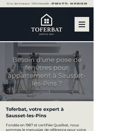
52 av. des Arnavaux - 13014 Marseille ▪︎
07 68 14 17 72
▪︎
04 91 65 55 58
Besoin d'une pose de
fenêtres pour
appartement à Sausset-
les-Pins ?
Toferbat, votre expert à
Sausset-les-Pins
Fondée en 1987 et certifiée Qualibat, nous
sommes le menuisier de référence pour votre