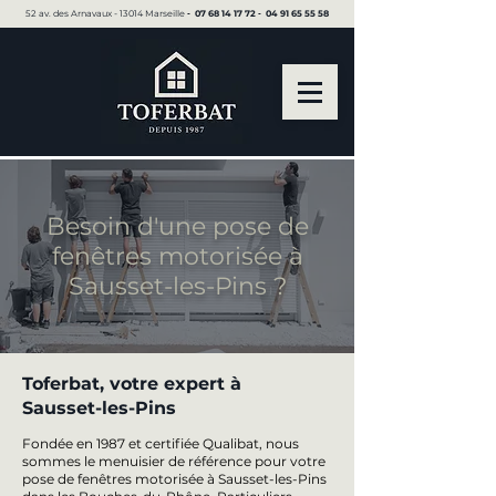
52 av. des Arnavaux - 13014 Marseille ▪︎
07 68 14 17 72
▪︎
04 91 65 55 58
Besoin d'une pose de
fenêtres motorisée à
Sausset-les-Pins ?
Toferbat, votre expert à
Sausset-les-Pins
Fondée en 1987 et certifiée Qualibat, nous
sommes le menuisier de référence pour votre
pose de fenêtres motorisée à Sausset-les-Pins