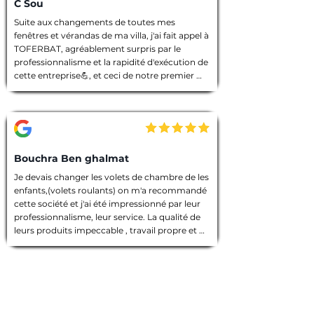
C Sou
Suite aux changements de toutes mes 
fenêtres et vérandas de ma villa, j'ai fait appel à 
TOFERBAT, agréablement surpris par le 
professionnalisme et la rapidité d'exécution de 
cette entreprise💪, et ceci de notre premier 
entretien téléphonique pour le devis jusqu'à la 
fin des travaux. Tout à été fait dans les règles 
de l'art, l'équipe intervenante était discrète et 
avenante, chacun avait sa tâche à accomplir, 
chantier nettoyé et laisser dans un état 
impeccable 🙏. Que dire de plus ! Je vous 
Bouchra Ben ghalmat
souhaite une bonne continuation, et je vous ai 
Je devais changer les volets de chambre de les 
vivement recommandé à des amies qui 
enfants,(volets roulants) on m'a recommandé 
prendront contact avec vous prochainement, 
cette société et j'ai été impressionné par leur 
et pour vos futurs clients, un conseil : allez les 
professionnalisme, leur service. La qualité de 
yeux fermés 🫣, merci encore TOFERBAT 👍
leurs produits impeccable , travail propre et 
employés sympathiques, compétents, 
d'ailleurs j'ai beaucoup appréci leur discrétion.

Prestation de qualité!

Une entreprise sérieuse que je recommande 
vivement!

Merci encore pour votre travail!
Gaétan B