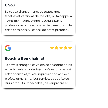
C Sou
Suite aux changements de toutes mes 
fenêtres et vérandas de ma villa, j'ai fait appel à 
TOFERBAT, agréablement surpris par le 
professionnalisme et la rapidité d'exécution de 
cette entreprise💪, et ceci de notre premier 
entretien téléphonique pour le devis jusqu'à la 
fin des travaux. Tout à été fait dans les règles 
de l'art, l'équipe intervenante était discrète et 
avenante, chacun avait sa tâche à accomplir, 
chantier nettoyé et laisser dans un état 
impeccable 🙏. Que dire de plus ! Je vous 
Bouchra Ben ghalmat
souhaite une bonne continuation, et je vous ai 
Je devais changer les volets de chambre de les 
vivement recommandé à des amies qui 
enfants,(volets roulants) on m'a recommandé 
prendront contact avec vous prochainement, 
cette société et j'ai été impressionné par leur 
et pour vos futurs clients, un conseil : allez les 
professionnalisme, leur service. La qualité de 
yeux fermés 🫣, merci encore TOFERBAT 👍
leurs produits impeccable , travail propre et 
employés sympathiques, compétents, 
d'ailleurs j'ai beaucoup appréci leur discrétion.

Prestation de qualité!

Une entreprise sérieuse que je recommande 
vivement!
