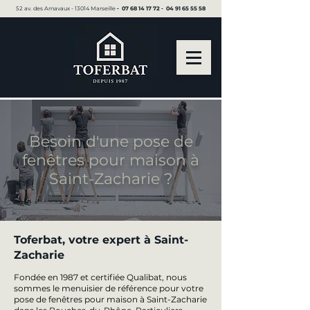
52 av. des Arnavaux - 13014 Marseille ▪︎
07 68 14 17 72
▪︎
04 91 65 55 58
Besoin d'une pose de
fenêtres pour maison à
Saint-Zacharie ?
Toferbat, votre expert à Saint-
Zacharie
Fondée en 1987 et certifiée Qualibat, nous
sommes le menuisier de référence pour votre
pose de fenêtres pour maison à Saint-Zacharie