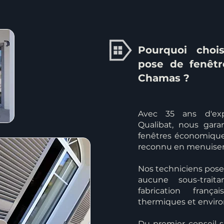
Pourquoi chois
pose de fenêtr
Chamas ?
Avec 35 ans d'exp
Qualibat, nous gar
fenêtres économique
reconnu en menuiser
Nos techniciens poseu
aucune sous-trait
fabrication fran
thermiques et envir
Du premier conseil s