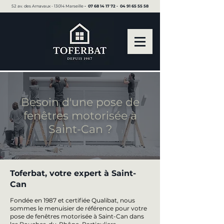
52 av. des Arnavaux - 13014 Marseille ▪︎
07 68 14 17 72
▪︎
04 91 65 55 58
Besoin d'une pose de
fenêtres motorisée à
Saint-Can ?
Toferbat, votre expert à Saint-
Can
Fondée en 1987 et certifiée Qualibat, nous
sommes le menuisier de référence pour votre
pose de fenêtres motorisée à Saint-Can dans