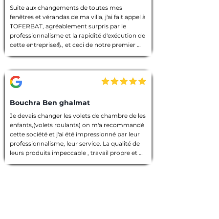
Suite aux changements de toutes mes 
fenêtres et vérandas de ma villa, j'ai fait appel à 
TOFERBAT, agréablement surpris par le 
professionnalisme et la rapidité d'exécution de 
cette entreprise💪, et ceci de notre premier 
entretien téléphonique pour le devis jusqu'à la 
fin des travaux. Tout à été fait dans les règles 
de l'art, l'équipe intervenante était discrète et 
avenante, chacun avait sa tâche à accomplir, 
chantier nettoyé et laisser dans un état 
impeccable 🙏. Que dire de plus ! Je vous 
Bouchra Ben ghalmat
souhaite une bonne continuation, et je vous ai 
Je devais changer les volets de chambre de les 
vivement recommandé à des amies qui 
enfants,(volets roulants) on m'a recommandé 
prendront contact avec vous prochainement, 
cette société et j'ai été impressionné par leur 
et pour vos futurs clients, un conseil : allez les 
professionnalisme, leur service. La qualité de 
yeux fermés 🫣, merci encore TOFERBAT 👍
leurs produits impeccable , travail propre et 
employés sympathiques, compétents, 
d'ailleurs j'ai beaucoup appréci leur discrétion.

Prestation de qualité!

Une entreprise sérieuse que je recommande 
vivement!

Merci encore pour votre travail!
Gaétan B