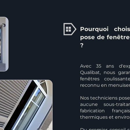
Pourquoi chois
pose de fenêtre
?
Avec 35 ans d'exp
Qualibat, nous gar
fenêtres coulissant
reconnu en menuiser
Nos techniciens poseu
aucune sous-trait
fabrication fran
thermiques et envir
Du premier conseil s