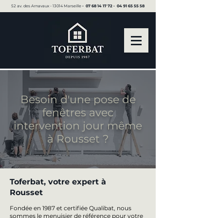
52 av. des Arnavaux - 13014 Marseille ▪︎
07 68 14 17 72
▪︎
04 91 65 55 58
Besoin d'une pose de
fenêtres avec
intervention jour même
à Rousset ?
Toferbat, votre expert à
Rousset
Fondée en 1987 et certifiée Qualibat, nous
sommes le menuisier de référence pour votre