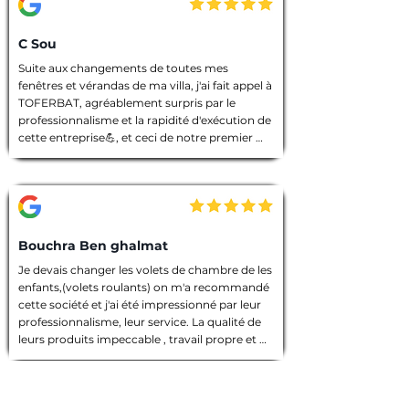
C Sou
Suite aux changements de toutes mes 
fenêtres et vérandas de ma villa, j'ai fait appel à 
TOFERBAT, agréablement surpris par le 
professionnalisme et la rapidité d'exécution de 
cette entreprise💪, et ceci de notre premier 
entretien téléphonique pour le devis jusqu'à la 
fin des travaux. Tout à été fait dans les règles 
de l'art, l'équipe intervenante était discrète et 
avenante, chacun avait sa tâche à accomplir, 
chantier nettoyé et laisser dans un état 
impeccable 🙏. Que dire de plus ! Je vous 
Bouchra Ben ghalmat
souhaite une bonne continuation, et je vous ai 
Je devais changer les volets de chambre de les 
vivement recommandé à des amies qui 
enfants,(volets roulants) on m'a recommandé 
prendront contact avec vous prochainement, 
cette société et j'ai été impressionné par leur 
et pour vos futurs clients, un conseil : allez les 
professionnalisme, leur service. La qualité de 
yeux fermés 🫣, merci encore TOFERBAT 👍
leurs produits impeccable , travail propre et 
employés sympathiques, compétents, 
d'ailleurs j'ai beaucoup appréci leur discrétion.

Prestation de qualité!

Une entreprise sérieuse que je recommande 