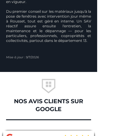
en vigueur.
Du premier conseil sur les matériaux jusqu'à la
pose de fenêtres avec intervention jour même
à Rousset, tout est géré en interne. Un SAV
réactif assure ensuite l'entretien, la
maintenance et le dépannage — pour les
particuliers, professionnels, copropriétés et
collectivités, partout dans le département 13.
Mise à jour : 9/7/2026
NOS AVIS CLIENTS SUR
GOOGLE