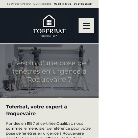
52 av. des Arnavaux - 13014 Marseille ▪︎
07 68 14 17 72
▪︎
04 91 65 55 58
Besoin d'une pose de
fenêtres en urgence à
Roquevaire ?
Toferbat, votre expert à
Roquevaire
Fondée en 1987 et certifiée Qualibat, nous
sommes le menuisier de référence pour votre
pose de fenêtres en urgence à Roquevaire