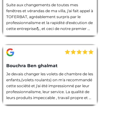
Suite aux changements de toutes mes 
fenêtres et vérandas de ma villa, j'ai fait appel à 
TOFERBAT, agréablement surpris par le 
professionnalisme et la rapidité d'exécution de 
cette entreprise💪, et ceci de notre premier 
entretien téléphonique pour le devis jusqu'à la 
fin des travaux. Tout à été fait dans les règles 
de l'art, l'équipe intervenante était discrète et 
avenante, chacun avait sa tâche à accomplir, 
chantier nettoyé et laisser dans un état 
impeccable 🙏. Que dire de plus ! Je vous 
Bouchra Ben ghalmat
souhaite une bonne continuation, et je vous ai 
Je devais changer les volets de chambre de les 
vivement recommandé à des amies qui 
enfants,(volets roulants) on m'a recommandé 
prendront contact avec vous prochainement, 
cette société et j'ai été impressionné par leur 
et pour vos futurs clients, un conseil : allez les 
professionnalisme, leur service. La qualité de 
yeux fermés 🫣, merci encore TOFERBAT 👍
leurs produits impeccable , travail propre et 
employés sympathiques, compétents, 
d'ailleurs j'ai beaucoup appréci leur discrétion.

Prestation de qualité!

Une entreprise sérieuse que je recommande 
vivement!

Merci encore pour votre travail!
Gaétan B