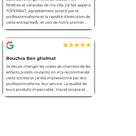
fenêtres et vérandas de ma villa, j'ai fait appel à 
TOFERBAT, agréablement surpris par le 
professionnalisme et la rapidité d'exécution de 
cette entreprise💪, et ceci de notre premier 
entretien téléphonique pour le devis jusqu'à la 
fin des travaux. Tout à été fait dans les règles 
de l'art, l'équipe intervenante était discrète et 
avenante, chacun avait sa tâche à accomplir, 
chantier nettoyé et laisser dans un état 
impeccable 🙏. Que dire de plus ! Je vous 
Bouchra Ben ghalmat
souhaite une bonne continuation, et je vous ai 
Je devais changer les volets de chambre de les 
vivement recommandé à des amies qui 
enfants,(volets roulants) on m'a recommandé 
prendront contact avec vous prochainement, 
cette société et j'ai été impressionné par leur 
et pour vos futurs clients, un conseil : allez les 
professionnalisme, leur service. La qualité de 
yeux fermés 🫣, merci encore TOFERBAT 👍
leurs produits impeccable , travail propre et 
employés sympathiques, compétents, 
d'ailleurs j'ai beaucoup appréci leur discrétion.

Prestation de qualité!

Une entreprise sérieuse que je recommande 
vivement!

Merci encore pour votre travail!
Gaétan B
J’ai fait appel à la société Toferbat pour un 