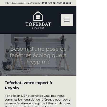
52 av. des Arnavaux - 13014 Marseille ▪︎
07 68 14 17 72
▪︎
04 91 65 55 58
Besoin d'une pose de
fenêtres écologique à
Peypin ?
Toferbat, votre expert à
Peypin
Fondée en 1987 et certifiée Qualibat, nous
sommes le menuisier de référence pour votre
pose de fenêtres écologique à Peypin dans les