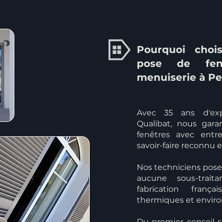
Pourquoi chois
pose de fenê
menuiserie à Pe
Avec 35 ans d'exp
Qualibat, nous gar
fenêtres avec entr
savoir-faire reconnu
Nos techniciens poseu
aucune sous-trait
fabrication fran
thermiques et envir
Du premier conseil s