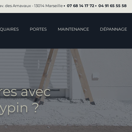
av. des Arnavaux - 13014 Marseille ▪︎
07 68 14 17 72
▪︎
04 91 65 55 58
QUAIRES
PORTES
MAINTENANCE
DÉPANNAGE
res avec
ypin ?