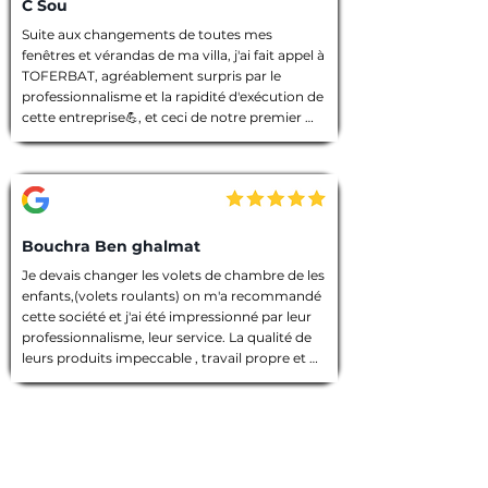
C Sou
Suite aux changements de toutes mes 
fenêtres et vérandas de ma villa, j'ai fait appel à 
TOFERBAT, agréablement surpris par le 
professionnalisme et la rapidité d'exécution de 
cette entreprise💪, et ceci de notre premier 
entretien téléphonique pour le devis jusqu'à la 
fin des travaux. Tout à été fait dans les règles 
de l'art, l'équipe intervenante était discrète et 
avenante, chacun avait sa tâche à accomplir, 
chantier nettoyé et laisser dans un état 
impeccable 🙏. Que dire de plus ! Je vous 
Bouchra Ben ghalmat
souhaite une bonne continuation, et je vous ai 
Je devais changer les volets de chambre de les 
vivement recommandé à des amies qui 
enfants,(volets roulants) on m'a recommandé 
prendront contact avec vous prochainement, 
cette société et j'ai été impressionné par leur 
et pour vos futurs clients, un conseil : allez les 
professionnalisme, leur service. La qualité de 
yeux fermés 🫣, merci encore TOFERBAT 👍
leurs produits impeccable , travail propre et 
employés sympathiques, compétents, 
d'ailleurs j'ai beaucoup appréci leur discrétion.

Prestation de qualité!

Une entreprise sérieuse que je recommande 
vivement!

Merci encore pour votre travail!
Gaétan B