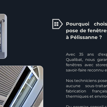
Pourquoi chois
pose de fenêtre
à Pélissanne ?
Avec 35 ans d'exp
Qualibat, nous gar
fenêtres avec stor
savoir-faire reconnu
Nos techniciens poseu
aucune sous-trait
fabrication fran
thermiques et envir
Du premier conseil s