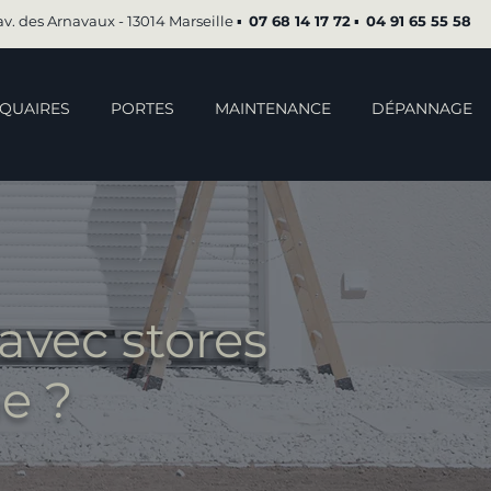
av. des Arnavaux - 13014 Marseille ▪︎
07 68 14 17 72
▪︎
04 91 65 55 58
QUAIRES
PORTES
MAINTENANCE
DÉPANNAGE
avec stores
e ?