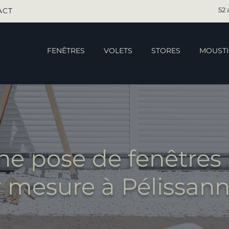
52 
ACT
FENÊTRES
VOLETS
STORES
MOUSTI
ne pose de fenêtres 
r mesure à Pélissann