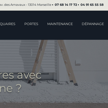
av. des Arnavaux - 13014 Marseille ▪︎
07 68 14 17 72
▪︎
04 91 65 55 58
QUAIRES
PORTES
MAINTENANCE
DÉPANNAGE
res avec
ne ?