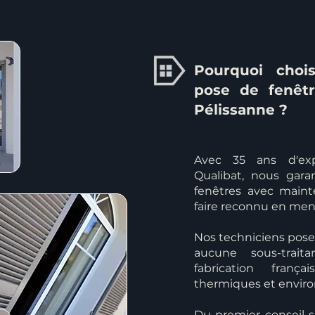
Pourquoi chois
pose de fenêt
Pélissanne ?
Avec 35 ans d'exp
Qualibat, nous gar
fenêtres avec maint
faire reconnu en men
Nos techniciens poseu
aucune sous-trait
fabrication fran
thermiques et envir
Du premier conseil s