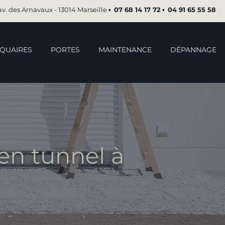
av. des Arnavaux - 13014 Marseille ▪︎
07 68 14 17 72
▪︎
04 91 65 55 58
QUAIRES
PORTES
MAINTENANCE
DÉPANNAGE
en tunnel à