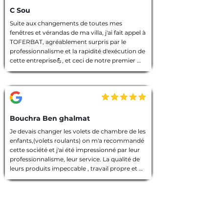
C Sou
Suite aux changements de toutes mes 
fenêtres et vérandas de ma villa, j'ai fait appel à 
TOFERBAT, agréablement surpris par le 
professionnalisme et la rapidité d'exécution de 
cette entreprise💪, et ceci de notre premier 
entretien téléphonique pour le devis jusqu'à la 
fin des travaux. Tout à été fait dans les règles 
de l'art, l'équipe intervenante était discrète et 
avenante, chacun avait sa tâche à accomplir, 
chantier nettoyé et laisser dans un état 
impeccable 🙏. Que dire de plus ! Je vous 
Bouchra Ben ghalmat
souhaite une bonne continuation, et je vous ai 
Je devais changer les volets de chambre de les 
vivement recommandé à des amies qui 
enfants,(volets roulants) on m'a recommandé 
prendront contact avec vous prochainement, 
cette société et j'ai été impressionné par leur 
et pour vos futurs clients, un conseil : allez les 
professionnalisme, leur service. La qualité de 
yeux fermés 🫣, merci encore TOFERBAT 👍
leurs produits impeccable , travail propre et 
employés sympathiques, compétents, 
d'ailleurs j'ai beaucoup appréci leur discrétion.

Prestation de qualité!

Une entreprise sérieuse que je recommande 
vivement!
