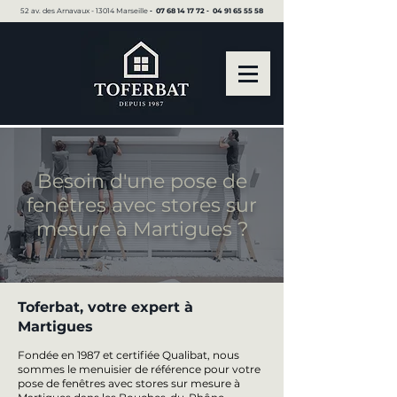
52 av. des Arnavaux - 13014 Marseille ▪︎
07 68 14 17 72
▪︎
04 91 65 55 58
Besoin d'une pose de
fenêtres avec stores sur
mesure à Martigues ?
Toferbat, votre expert à
Martigues
Fondée en 1987 et certifiée Qualibat, nous
sommes le menuisier de référence pour votre
pose de fenêtres avec stores sur mesure à