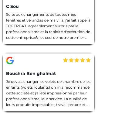
C Sou
Suite aux changements de toutes mes 
fenêtres et vérandas de ma villa, j'ai fait appel à 
TOFERBAT, agréablement surpris par le 
professionnalisme et la rapidité d'exécution de 
cette entreprise💪, et ceci de notre premier 
entretien téléphonique pour le devis jusqu'à la 
fin des travaux. Tout à été fait dans les règles 
de l'art, l'équipe intervenante était discrète et 
avenante, chacun avait sa tâche à accomplir, 
chantier nettoyé et laisser dans un état 
impeccable 🙏. Que dire de plus ! Je vous 
Bouchra Ben ghalmat
souhaite une bonne continuation, et je vous ai 
Je devais changer les volets de chambre de les 
vivement recommandé à des amies qui 
enfants,(volets roulants) on m'a recommandé 
prendront contact avec vous prochainement, 
cette société et j'ai été impressionné par leur 
et pour vos futurs clients, un conseil : allez les 
professionnalisme, leur service. La qualité de 
yeux fermés 🫣, merci encore TOFERBAT 👍
leurs produits impeccable , travail propre et 
employés sympathiques, compétents, 
d'ailleurs j'ai beaucoup appréci leur discrétion.

Prestation de qualité!

Une entreprise sérieuse que je recommande 
vivement!
