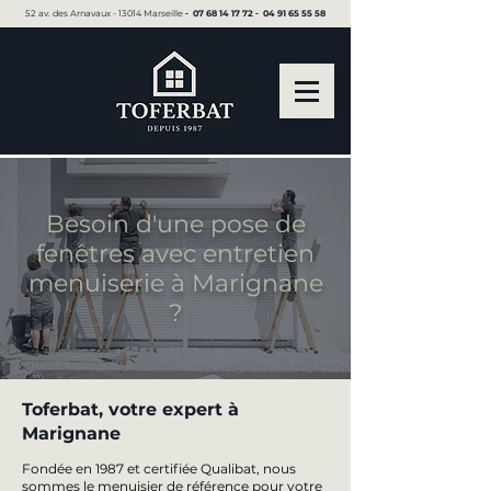
52 av. des Arnavaux - 13014 Marseille ▪︎
07 68 14 17 72
▪︎
04 91 65 55 58
Besoin d'une pose de
fenêtres avec entretien
menuiserie à Marignane
?
Toferbat, votre expert à
Marignane
Fondée en 1987 et certifiée Qualibat, nous
sommes le menuisier de référence pour votre