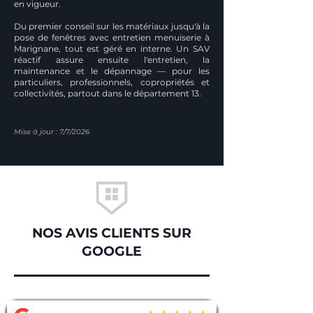
en vigueur.
Du premier conseil sur les matériaux jusqu'à la
pose de fenêtres avec entretien menuiserie à
Marignane, tout est géré en interne. Un SAV
réactif assure ensuite l'entretien, la
maintenance et le dépannage — pour les
particuliers, professionnels, copropriétés et
collectivités, partout dans le département 13.
Mise à jour : 7/7/2026
NOS AVIS CLIENTS SUR
GOOGLE