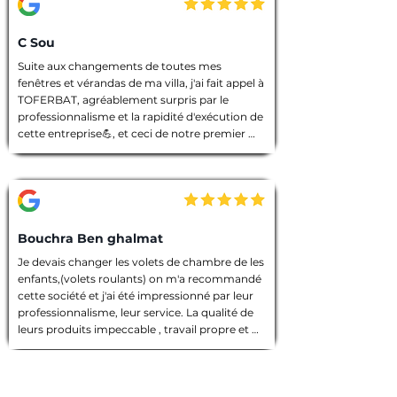
C Sou
Suite aux changements de toutes mes 
fenêtres et vérandas de ma villa, j'ai fait appel à 
TOFERBAT, agréablement surpris par le 
professionnalisme et la rapidité d'exécution de 
cette entreprise💪, et ceci de notre premier 
entretien téléphonique pour le devis jusqu'à la 
fin des travaux. Tout à été fait dans les règles 
de l'art, l'équipe intervenante était discrète et 
avenante, chacun avait sa tâche à accomplir, 
chantier nettoyé et laisser dans un état 
impeccable 🙏. Que dire de plus ! Je vous 
Bouchra Ben ghalmat
souhaite une bonne continuation, et je vous ai 
Je devais changer les volets de chambre de les 
vivement recommandé à des amies qui 
enfants,(volets roulants) on m'a recommandé 
prendront contact avec vous prochainement, 
cette société et j'ai été impressionné par leur 
et pour vos futurs clients, un conseil : allez les 
professionnalisme, leur service. La qualité de 
yeux fermés 🫣, merci encore TOFERBAT 👍
leurs produits impeccable , travail propre et 
employés sympathiques, compétents, 
d'ailleurs j'ai beaucoup appréci leur discrétion.

Prestation de qualité!

Une entreprise sérieuse que je recommande 