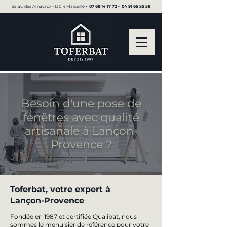
52 av. des Arnavaux - 13014 Marseille ▪︎
07 68 14 17 72
▪︎
04 91 65 55 58
Besoin d'une pose de
fenêtres avec qualité
artisanale à Lançon-
Provence ?
Toferbat, votre expert à
Lançon-Provence
Fondée en 1987 et certifiée Qualibat, nous
sommes le menuisier de référence pour votre