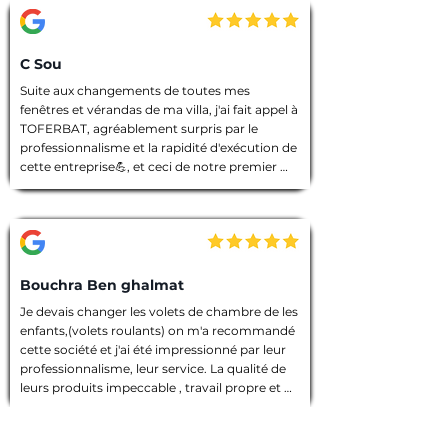
C Sou
Suite aux changements de toutes mes 
fenêtres et vérandas de ma villa, j'ai fait appel à 
TOFERBAT, agréablement surpris par le 
professionnalisme et la rapidité d'exécution de 
cette entreprise💪, et ceci de notre premier 
entretien téléphonique pour le devis jusqu'à la 
fin des travaux. Tout à été fait dans les règles 
de l'art, l'équipe intervenante était discrète et 
avenante, chacun avait sa tâche à accomplir, 
chantier nettoyé et laisser dans un état 
impeccable 🙏. Que dire de plus ! Je vous 
Bouchra Ben ghalmat
souhaite une bonne continuation, et je vous ai 
Je devais changer les volets de chambre de les 
vivement recommandé à des amies qui 
enfants,(volets roulants) on m'a recommandé 
prendront contact avec vous prochainement, 
cette société et j'ai été impressionné par leur 
et pour vos futurs clients, un conseil : allez les 
professionnalisme, leur service. La qualité de 
yeux fermés 🫣, merci encore TOFERBAT 👍
leurs produits impeccable , travail propre et 
employés sympathiques, compétents, 
d'ailleurs j'ai beaucoup appréci leur discrétion.

Prestation de qualité!
