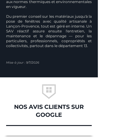
aux normes thermiques et environnementales
en vigueur.
Du premier conseil sur les matériaux jusqu'à la
pose de fenêtres avec qualité artisanale à
Lançon-Provence, tout est géré en interne. Un
SAV réactif assure ensuite l'entretien, la
maintenance et le dépannage — pour les
particuliers, professionnels, copropriétés et
collectivités, partout dans le département 13.
Mise à jour : 9/7/2026
NOS AVIS CLIENTS SUR
GOOGLE