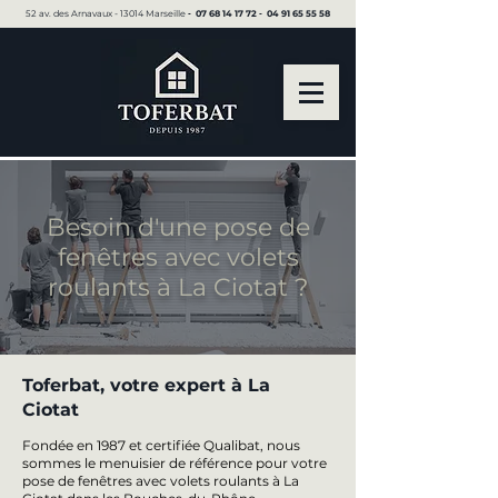
52 av. des Arnavaux - 13014 Marseille ▪︎
07 68 14 17 72
▪︎
04 91 65 55 58
Besoin d'une pose de
fenêtres avec volets
roulants à La Ciotat ?
Toferbat, votre expert à La
Ciotat
Fondée en 1987 et certifiée Qualibat, nous
sommes le menuisier de référence pour votre
pose de fenêtres avec volets roulants à La