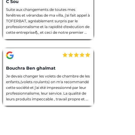
C Sou
Suite aux changements de toutes mes 
fenêtres et vérandas de ma villa, j'ai fait appel à 
TOFERBAT, agréablement surpris par le 
professionnalisme et la rapidité d'exécution de 
cette entreprise💪, et ceci de notre premier 
entretien téléphonique pour le devis jusqu'à la 
fin des travaux. Tout à été fait dans les règles 
de l'art, l'équipe intervenante était discrète et 
avenante, chacun avait sa tâche à accomplir, 
chantier nettoyé et laisser dans un état 
impeccable 🙏. Que dire de plus ! Je vous 
Bouchra Ben ghalmat
souhaite une bonne continuation, et je vous ai 
Je devais changer les volets de chambre de les 
vivement recommandé à des amies qui 
enfants,(volets roulants) on m'a recommandé 
prendront contact avec vous prochainement, 
cette société et j'ai été impressionné par leur 
et pour vos futurs clients, un conseil : allez les 
professionnalisme, leur service. La qualité de 
yeux fermés 🫣, merci encore TOFERBAT 👍
leurs produits impeccable , travail propre et 
employés sympathiques, compétents, 
d'ailleurs j'ai beaucoup appréci leur discrétion.

Prestation de qualité!

Une entreprise sérieuse que je recommande 
vivement!

Merci encore pour votre travail!
Gaétan B