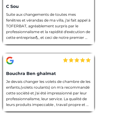
C Sou
Suite aux changements de toutes mes 
fenêtres et vérandas de ma villa, j'ai fait appel à 
TOFERBAT, agréablement surpris par le 
professionnalisme et la rapidité d'exécution de 
cette entreprise💪, et ceci de notre premier 
entretien téléphonique pour le devis jusqu'à la 
fin des travaux. Tout à été fait dans les règles 
de l'art, l'équipe intervenante était discrète et 
avenante, chacun avait sa tâche à accomplir, 
chantier nettoyé et laisser dans un état 
impeccable 🙏. Que dire de plus ! Je vous 
Bouchra Ben ghalmat
souhaite une bonne continuation, et je vous ai 
Je devais changer les volets de chambre de les 
vivement recommandé à des amies qui 
enfants,(volets roulants) on m'a recommandé 
prendront contact avec vous prochainement, 
cette société et j'ai été impressionné par leur 
et pour vos futurs clients, un conseil : allez les 
professionnalisme, leur service. La qualité de 
yeux fermés 🫣, merci encore TOFERBAT 👍
leurs produits impeccable , travail propre et 
employés sympathiques, compétents, 
d'ailleurs j'ai beaucoup appréci leur discrétion.

Prestation de qualité!

Une entreprise sérieuse que je recommande 
vivement!
