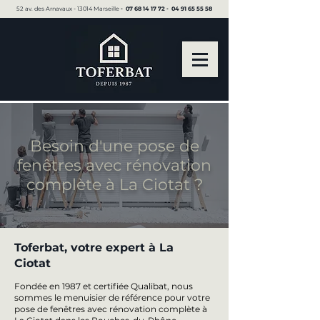
52 av. des Arnavaux - 13014 Marseille ▪︎
07 68 14 17 72
▪︎
04 91 65 55 58
Besoin d'une pose de
fenêtres avec rénovation
complète à La Ciotat ?
Toferbat, votre expert à La
Ciotat
Fondée en 1987 et certifiée Qualibat, nous
sommes le menuisier de référence pour votre
pose de fenêtres avec rénovation complète à