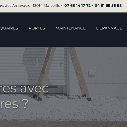
av. des Arnavaux - 13014 Marseille ▪︎
07 68 14 17 72
▪︎
04 91 65 55 58
QUAIRES
PORTES
MAINTENANCE
DÉPANNAGE
res avec
res ?