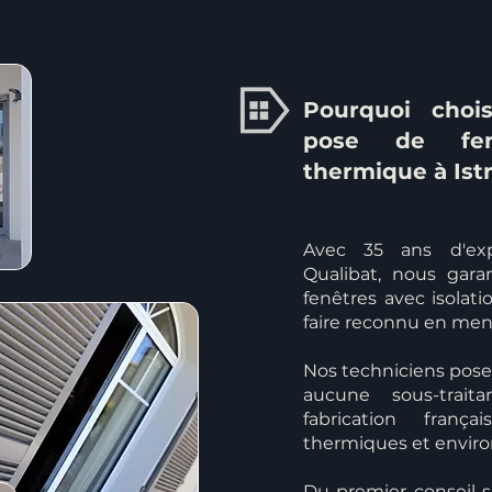
Pourquoi chois
pose de fenê
thermique à Istr
Avec 35 ans d'exp
Qualibat, nous gar
fenêtres avec isolati
faire reconnu en men
Nos techniciens poseu
aucune sous-trait
fabrication fran
thermiques et envir
Du premier conseil s