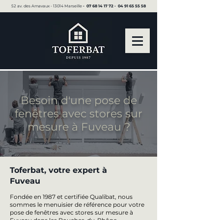
52 av. des Arnavaux - 13014 Marseille ▪︎
07 68 14 17 72
▪︎
04 91 65 55 58
Besoin d'une pose de
fenêtres avec stores sur
mesure à Fuveau ?
Toferbat, votre expert à
Fuveau
Fondée en 1987 et certifiée Qualibat, nous
sommes le menuisier de référence pour votre
pose de fenêtres avec stores sur mesure à