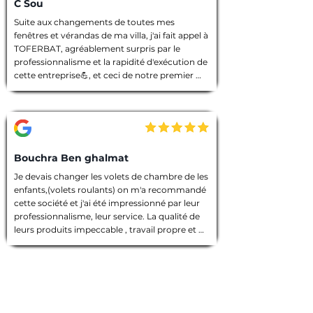
C Sou
Suite aux changements de toutes mes 
fenêtres et vérandas de ma villa, j'ai fait appel à 
TOFERBAT, agréablement surpris par le 
professionnalisme et la rapidité d'exécution de 
cette entreprise💪, et ceci de notre premier 
entretien téléphonique pour le devis jusqu'à la 
fin des travaux. Tout à été fait dans les règles 
de l'art, l'équipe intervenante était discrète et 
avenante, chacun avait sa tâche à accomplir, 
chantier nettoyé et laisser dans un état 
impeccable 🙏. Que dire de plus ! Je vous 
Bouchra Ben ghalmat
souhaite une bonne continuation, et je vous ai 
Je devais changer les volets de chambre de les 
vivement recommandé à des amies qui 
enfants,(volets roulants) on m'a recommandé 
prendront contact avec vous prochainement, 
cette société et j'ai été impressionné par leur 
et pour vos futurs clients, un conseil : allez les 
professionnalisme, leur service. La qualité de 
yeux fermés 🫣, merci encore TOFERBAT 👍
leurs produits impeccable , travail propre et 
employés sympathiques, compétents, 
d'ailleurs j'ai beaucoup appréci leur discrétion.

Prestation de qualité!

Une entreprise sérieuse que je recommande 
vivement!

Merci encore pour votre travail!
Gaétan B