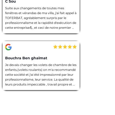
C Sou
Suite aux changements de toutes mes 
fenêtres et vérandas de ma villa, j'ai fait appel à 
TOFERBAT, agréablement surpris par le 
professionnalisme et la rapidité d'exécution de 
cette entreprise💪, et ceci de notre premier 
entretien téléphonique pour le devis jusqu'à la 
fin des travaux. Tout à été fait dans les règles 
de l'art, l'équipe intervenante était discrète et 
avenante, chacun avait sa tâche à accomplir, 
chantier nettoyé et laisser dans un état 
impeccable 🙏. Que dire de plus ! Je vous 
Bouchra Ben ghalmat
souhaite une bonne continuation, et je vous ai 
Je devais changer les volets de chambre de les 
vivement recommandé à des amies qui 
enfants,(volets roulants) on m'a recommandé 
prendront contact avec vous prochainement, 
cette société et j'ai été impressionné par leur 
et pour vos futurs clients, un conseil : allez les 
professionnalisme, leur service. La qualité de 
yeux fermés 🫣, merci encore TOFERBAT 👍
leurs produits impeccable , travail propre et 
employés sympathiques, compétents, 
d'ailleurs j'ai beaucoup appréci leur discrétion.

Prestation de qualité!

Une entreprise sérieuse que je recommande 
vivement!

Merci encore pour votre travail!
Gaétan B