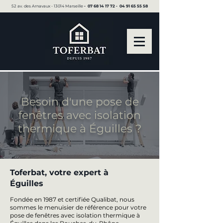
52 av. des Arnavaux - 13014 Marseille ▪︎
07 68 14 17 72
▪︎
04 91 65 55 58
Besoin d'une pose de
fenêtres avec isolation
thermique à Éguilles ?
Toferbat, votre expert à
Éguilles
Fondée en 1987 et certifiée Qualibat, nous
sommes le menuisier de référence pour votre
pose de fenêtres avec isolation thermique à