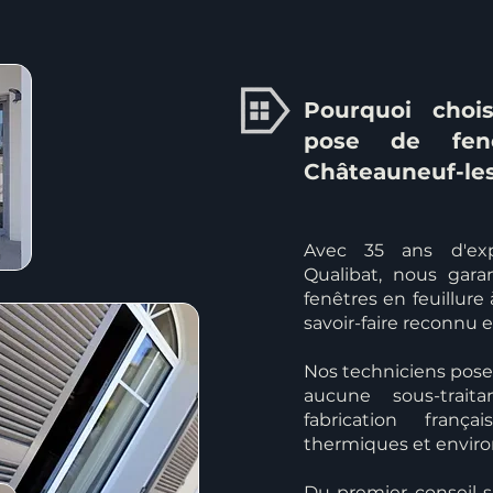
Pourquoi chois
pose de fenê
Châteauneuf-les
Avec 35 ans d'exp
Qualibat, nous gar
fenêtres en feuillur
savoir-faire reconnu
Nos techniciens poseu
aucune sous-trait
fabrication fran
thermiques et envir
Du premier conseil s