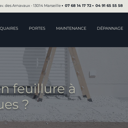
av. des Arnavaux - 13014 Marseille ▪︎
07 68 14 17 72
▪︎
04 91 65 55 58
QUAIRES
PORTES
MAINTENANCE
DÉPANNAGE
 feuillure à
ues ?