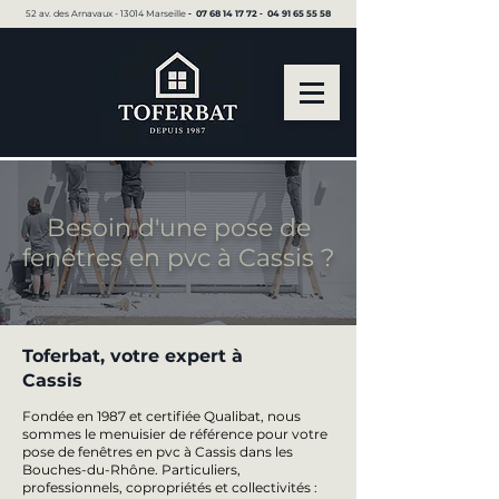
52 av. des Arnavaux - 13014 Marseille ▪︎
07 68 14 17 72
▪︎
04 91 65 55 58
Besoin d'une pose de
fenêtres en pvc à Cassis ?
Toferbat, votre expert à
Cassis
Fondée en 1987 et certifiée Qualibat, nous
sommes le menuisier de référence pour votre
pose de fenêtres en pvc à Cassis dans les
Bouches-du-Rhône. Particuliers,
professionnels, copropriétés et collectivités :