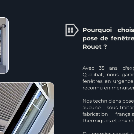
Pourquoi chois
pose de fenêtre
Rouet ?
Avec 35 ans d'exp
Qualibat, nous gar
fenêtres en urgence 
reconnu en menuiser
Nos techniciens poseu
aucune sous-trait
fabrication fran
thermiques et envir
Du premier conseil s