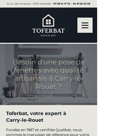
52 av. des Arnavaux - 13014 Marseille ▪︎
07 68 14 17 72
▪︎
04 91 65 55 58
Besoin d'une pose de
fenêtres avec qualité
artisanale à Carry-le-
Rouet ?
Toferbat, votre expert à
Carry-le-Rouet
Fondée en 1987 et certifiée Qualibat, nous
sommes le menuisier de référence pour votre