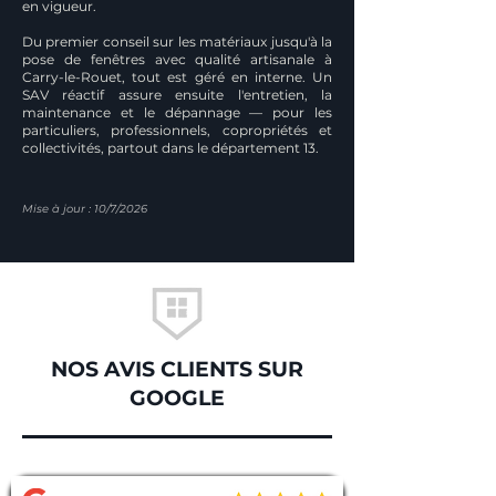
en vigueur.
Du premier conseil sur les matériaux jusqu'à la
pose de fenêtres avec qualité artisanale à
Carry-le-Rouet, tout est géré en interne. Un
SAV réactif assure ensuite l'entretien, la
maintenance et le dépannage — pour les
particuliers, professionnels, copropriétés et
collectivités, partout dans le département 13.
Mise à jour : 10/7/2026
NOS AVIS CLIENTS SUR
GOOGLE