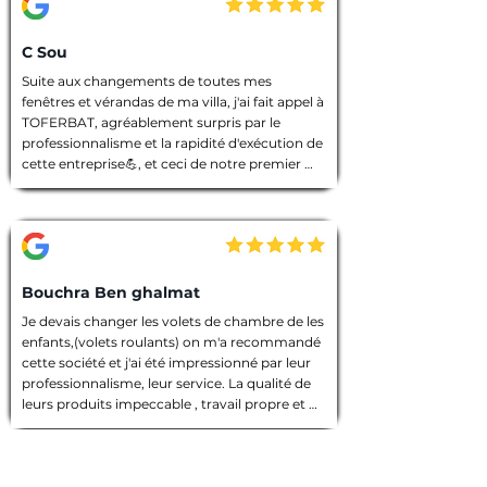
C Sou
Suite aux changements de toutes mes 
fenêtres et vérandas de ma villa, j'ai fait appel à 
TOFERBAT, agréablement surpris par le 
professionnalisme et la rapidité d'exécution de 
cette entreprise💪, et ceci de notre premier 
entretien téléphonique pour le devis jusqu'à la 
fin des travaux. Tout à été fait dans les règles 
de l'art, l'équipe intervenante était discrète et 
avenante, chacun avait sa tâche à accomplir, 
chantier nettoyé et laisser dans un état 
impeccable 🙏. Que dire de plus ! Je vous 
Bouchra Ben ghalmat
souhaite une bonne continuation, et je vous ai 
Je devais changer les volets de chambre de les 
vivement recommandé à des amies qui 
enfants,(volets roulants) on m'a recommandé 
prendront contact avec vous prochainement, 
cette société et j'ai été impressionné par leur 
et pour vos futurs clients, un conseil : allez les 
professionnalisme, leur service. La qualité de 
yeux fermés 🫣, merci encore TOFERBAT 👍
leurs produits impeccable , travail propre et 
employés sympathiques, compétents, 
d'ailleurs j'ai beaucoup appréci leur discrétion.

Prestation de qualité!

Une entreprise sérieuse que je recommande 