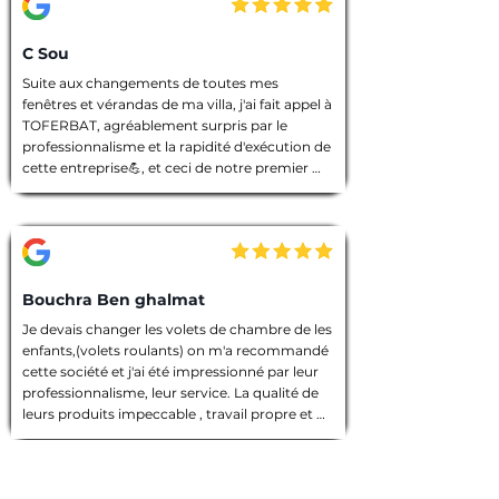
C Sou
Suite aux changements de toutes mes 
fenêtres et vérandas de ma villa, j'ai fait appel à 
TOFERBAT, agréablement surpris par le 
professionnalisme et la rapidité d'exécution de 
cette entreprise💪, et ceci de notre premier 
entretien téléphonique pour le devis jusqu'à la 
fin des travaux. Tout à été fait dans les règles 
de l'art, l'équipe intervenante était discrète et 
avenante, chacun avait sa tâche à accomplir, 
chantier nettoyé et laisser dans un état 
impeccable 🙏. Que dire de plus ! Je vous 
Bouchra Ben ghalmat
souhaite une bonne continuation, et je vous ai 
Je devais changer les volets de chambre de les 
vivement recommandé à des amies qui 
enfants,(volets roulants) on m'a recommandé 
prendront contact avec vous prochainement, 
cette société et j'ai été impressionné par leur 
et pour vos futurs clients, un conseil : allez les 
professionnalisme, leur service. La qualité de 
yeux fermés 🫣, merci encore TOFERBAT 👍
leurs produits impeccable , travail propre et 
employés sympathiques, compétents, 
d'ailleurs j'ai beaucoup appréci leur discrétion.

Prestation de qualité!

Une entreprise sérieuse que je recommande 