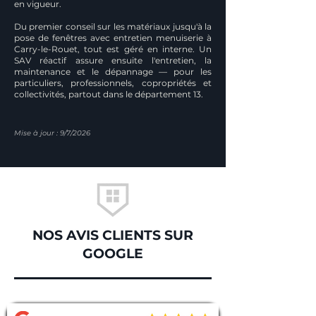
en vigueur.
Du premier conseil sur les matériaux jusqu'à la
pose de fenêtres avec entretien menuiserie à
Carry-le-Rouet, tout est géré en interne. Un
SAV réactif assure ensuite l'entretien, la
maintenance et le dépannage — pour les
particuliers, professionnels, copropriétés et
collectivités, partout dans le département 13.
Mise à jour : 9/7/2026
NOS AVIS CLIENTS SUR
GOOGLE