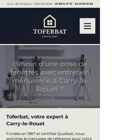
52 av. des Arnavaux - 13014 Marseille ▪︎
07 68 14 17 72
▪︎
04 91 65 55 58
Besoin d'une pose de
fenêtres avec entretien
menuiserie à Carry-le-
Rouet ?
Toferbat, votre expert à
Carry-le-Rouet
Fondée en 1987 et certifiée Qualibat, nous
sommes le menuisier de référence pour votre